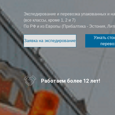
Экспедирование и перевозка упакованных и н
(все классы, кроме 1, 2 и 7)
По РФ и из Европы (Прибалтика - Эстония, Лит
Узнать сто
Заявка на экспедирование
перево
Работаем более 12 лет!