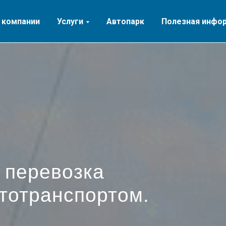
 компании
Услуги
Автопарк
Полезная инфо
 перевозка
втотранспортом.