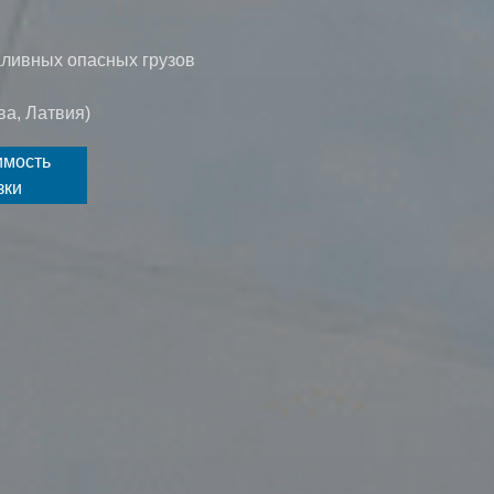
аливных опасных грузов
ва, Латвия)
имость
зки